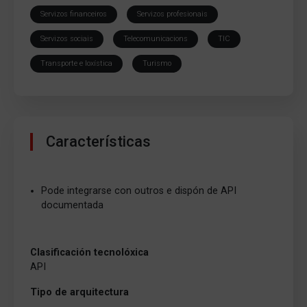
Servizos financeiros
Servizos profesionais
Servizos sociais
Telecomunicacions
TIC
Transporte e loxística
Turismo
Características
Pode integrarse con outros e dispón de API
documentada
Clasificación tecnolóxica
API
Tipo de arquitectura