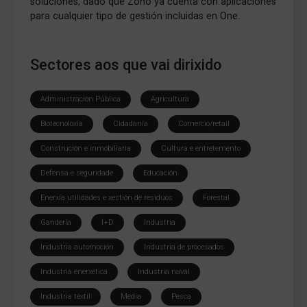
soluciones, dado que Zoho ya cuenta con aplicaciones
para cualquier tipo de gestión incluidas en One.
Sectores aos que vai dirixido
Administración Pública
Agricultura
Biotecnoloxía
Cidadanía
Comercio/retail
Construción e inmobiliaria
Cultura e entretemento
Defensa e seguridade
Educación
Enerxía utilidades e xestión de residuos
Forestal
Gandería
I+D
Industria
Industria automoción
Industria de procesados
Industria enerxética
Industria naval
Industria téxtil
Media
Pesca