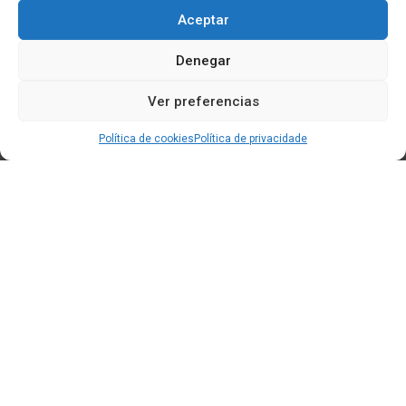
Aceptar
Denegar
Ver preferencias
Política de cookies
Política de privacidade
Edificio CEM (Centro de Emprendemento) - Cidade da
Cultura
15707 Gaias - Santiago de Compostela
Horario de oficina:
[L-X] 8:30h - 14:30h | 15:00h - 17:00h
[V] 8:00h - 15:00h