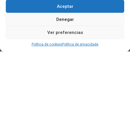
Aceptar
Denegar
Ver preferencias
Política de cookies
Política de privacidade
Edificio CEM (Centro de Emprendemento) - Cidade da
Cultura
15707 Gaias - Santiago de Compostela
Horario de oficina:
[L-X] 8:30h - 14:30h | 15:00h - 17:00h
[V] 8:00h - 15:00h