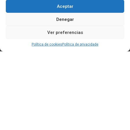
Aceptar
Denegar
Ver preferencias
Política de cookies
Política de privacidade
Edificio CEM (Centro de Emprendemento) - Cidade da
Cultura
15707 Gaias - Santiago de Compostela
Horario de oficina:
[L-X] 8:30h - 14:30h | 15:00h - 17:00h
[V] 8:00h - 15:00h