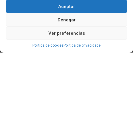
Aceptar
Denegar
Ver preferencias
Política de cookies
Política de privacidade
Edificio CEM (Centro de Emprendemento) - Cidade da
Cultura
15707 Gaias - Santiago de Compostela
Horario de oficina:
[L-X] 8:30h - 14:30h | 15:00h - 17:00h
[V] 8:00h - 15:00h