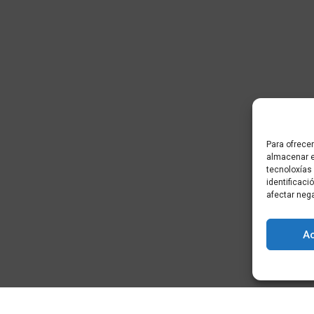
Para ofrecer
almacenar e
tecnoloxías
identificaci
afectar neg
A
) - Cidade da
+34 881 939 651