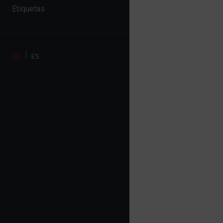
Etiquetas
GL
ES