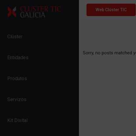
Skip to content
Web Clúster TIC
Clúster
Sorry, no posts matched yo
Entidades
Produtos
Servizos
Kit Dixital