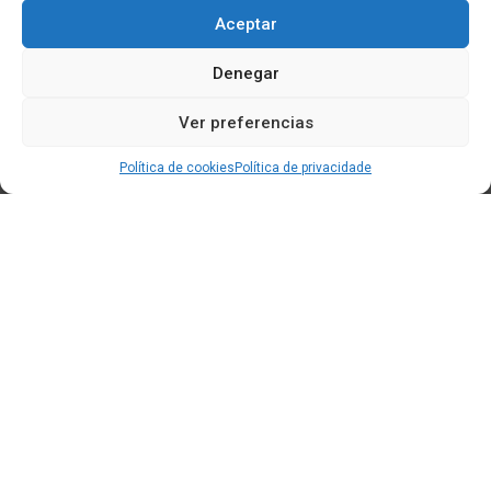
Aceptar
Denegar
Ver preferencias
Política de cookies
Política de privacidade
Edificio CEM (Centro de Emprendemento) - Cidade da
Cultura
15707 Gaias - Santiago de Compostela
Horario de oficina:
[L-X] 8:30h - 14:30h | 15:00h - 17:00h
[V] 8:00h - 15:00h