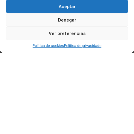
Aceptar
Denegar
Ver preferencias
Política de cookies
Política de privacidade
Edificio CEM (Centro de Emprendemento) - Cidade da
Cultura
15707 Gaias - Santiago de Compostela
Horario de oficina:
[L-X] 8:30h - 14:30h | 15:00h - 17:00h
[V] 8:00h - 15:00h