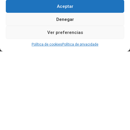
Aceptar
Denegar
Ver preferencias
Política de cookies
Política de privacidade
Edificio CEM (Centro de Emprendemento) - Cidade da
Cultura
15707 Gaias - Santiago de Compostela
Horario de oficina:
[L-X] 8:30h - 14:30h | 15:00h - 17:00h
[V] 8:00h - 15:00h