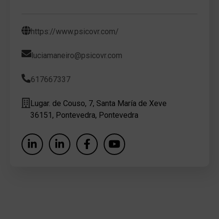
https://www.psicovr.com/
luciamaneiro@psicovr.com
617667337
Lugar. de Couso, 7, Santa María de Xeve
36151, Pontevedra, Pontevedra