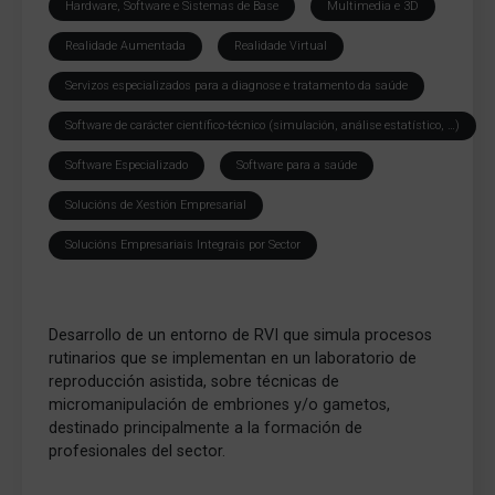
Hardware, Software e Sistemas de Base
Multimedia e 3D
Realidade Aumentada
Realidade Virtual
Servizos especializados para a diagnose e tratamento da saúde
Software de carácter científico-técnico (simulación, análise estatístico, …)
Software Especializado
Software para a saúde
Solucións de Xestión Empresarial
Solucións Empresariais Integrais por Sector
Desarrollo de un entorno de RVI que simula procesos
rutinarios que se implementan en un laboratorio de
reproducción asistida, sobre técnicas de
micromanipulación de embriones y/o gametos,
destinado principalmente a la formación de
profesionales del sector.