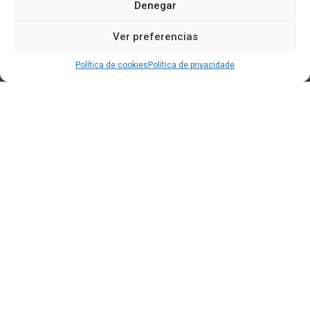
Denegar
Ver preferencias
Política de cookies
Política de privacidade
Edificio CEM (Centro de Emprendemento) - Cidade da
Cultura
15707 Gaias - Santiago de Compostela
Horario de oficina:
[L-X] 8:30h - 14:30h | 15:00h - 17:00h
[V] 8:00h - 15:00h
+34 881 939 651