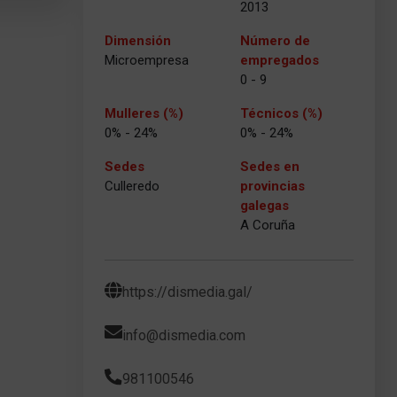
2013
Dimensión
Número de
Microempresa
empregados
0 - 9
Mulleres (%)
Técnicos (%)
0% - 24%
0% - 24%
Sedes
Sedes en
Culleredo
provincias
galegas
A Coruña
https://dismedia.gal/
info@dismedia.com
981100546