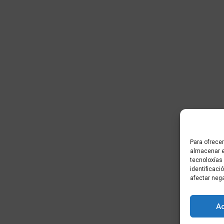
Para ofrecer
almacenar e
tecnoloxías
identificaci
afectar neg
A