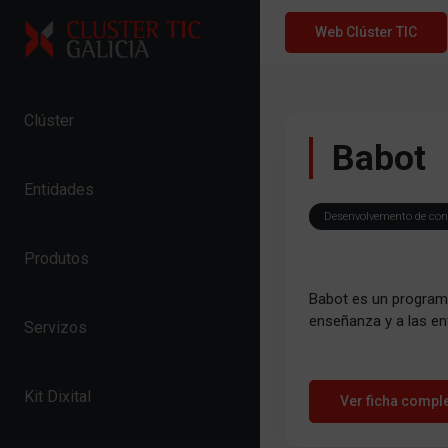
Skip to content
Web Clúster TIC
Clúster
Babot
Entidades
Desenvolvemento de cont
Produtos
Babot es un programa
enseñanza y a las en
Servizos
Kit Dixital
Ver ficha compl