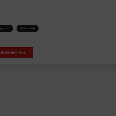
grafico
diseno-web
eta da empresa