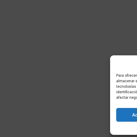
Para ofrecer
almacenar e
tecnoloxías
identificaci
afectar neg
A