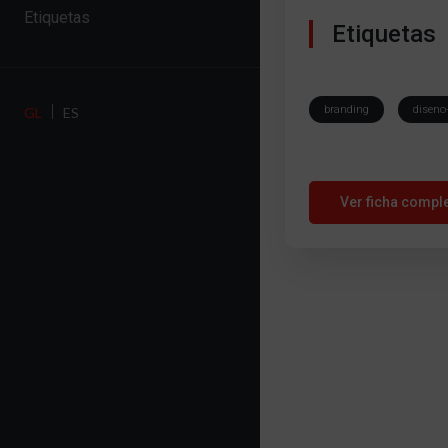
Etiquetas
Etiquetas
branding
diseno-
GL
ES
Ver ficha compl