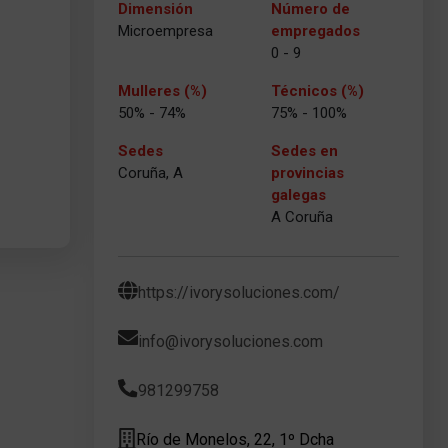
Dimensión
Número de
Microempresa
empregados
0 - 9
Mulleres (%)
Técnicos (%)
50% - 74%
75% - 100%
Sedes
Sedes en
Coruña, A
provincias
galegas
A Coruña
https://ivorysoluciones.com/
info@ivorysoluciones.com
981299758
Río de Monelos, 22, 1º Dcha