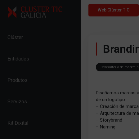
Skip to content
Web Clúster TIC
Clúster
Brandi
Entidades
Consultoría de marketing
Produtos
Diseñamos marcas a p
de un logotipo.
Servizos
– Creación de marca
– Arquitectura de m
– Storybrand
Kit Dixital
– Naming