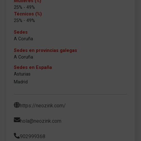
Mulleres (%)
25% - 49%
Técnicos (%)
25% - 49%
Sedes
A Coruña
Sedes en provincias galegas
A Coruña
Sedes en España
Asturias
Madrid
https://neozink.com/
hola@neozink.com
902999368