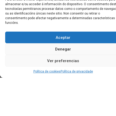
almacenar e/ou acceder á información do dispositivo. O consentimento des
tecnoloxías permitiranos procesar datos como o comportamento de navega
ou as identificacións únicas neste sitio. Non consentir ou retirar o
consentimento pode afectar negativamente a determinadas características
funcións.
Aceptar
Denegar
Ver preferencias
Edificio CEM (Centro de Emprendemento) - Cidade da
Cultura
Política de cookies
Política de privacidade
15707 Gaias - Santiago de Compostela
Horario de oficina:
[L-X] 8:30h - 14:30h | 15:00h - 17:00h
[V] 8:00h - 15:00h
+34 881 939 651