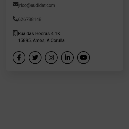
jrico@audidat.com
626788148
Rúa das Hedras 4 1K
15895, Ames, A Coruña