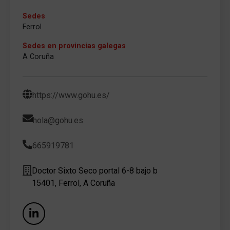
Sedes
Ferrol
Sedes en provincias galegas
A Coruña
https://www.gohu.es/
hola@gohu.es
665919781
Doctor Sixto Seco portal 6-8 bajo b
15401, Ferrol, A Coruña