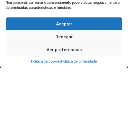
Non consentir ou retirar o consentimento pode afectar negativamente a
determinadas características e funcións.
Aceptar
Denegar
Ver preferencias
Política de cookies
Política de privacidade
Edificio CEM (Centro de Emprendemento) - Cidade da
Cultura
15707 Gaias - Santiago de Compostela