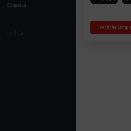
industria-4.0
tec
Etiquetas
Ver ficha compl
GL
ES