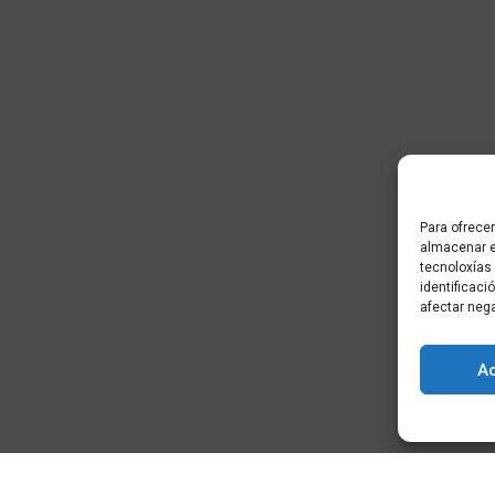
Para ofrecer
almacenar e
tecnoloxías
identificaci
afectar neg
A
) - Cidade da
+34 881 939 651