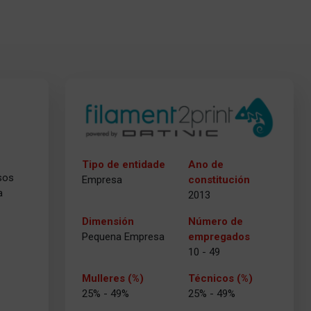
Tipo de entidade
Ano de
sos
Empresa
constitución
a
2013
Dimensión
Número de
Pequena Empresa
empregados
10 - 49
Mulleres (%)
Técnicos (%)
25% - 49%
25% - 49%