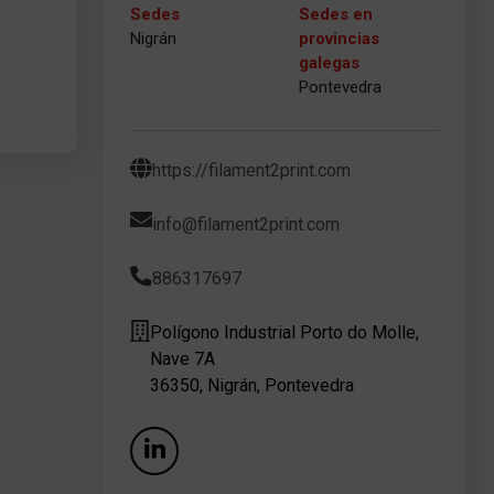
Sedes
Sedes en
Nigrán
provincias
galegas
Pontevedra
https://filament2print.com
info@filament2print.com
886317697
Polígono Industrial Porto do Molle,
Nave 7A
36350, Nigrán, Pontevedra