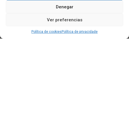
Denegar
Ver preferencias
Política de cookies
Política de privacidade
Edificio CEM (Centro de Emprendemento) - Cidade da
Cultura
15707 Gaias - Santiago de Compostela
Horario de oficina:
[L-X] 8:30h - 14:30h | 15:00h - 17:00h
[V] 8:00h - 15:00h