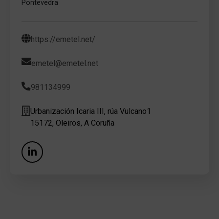
Pontevedra
https://emetel.net/
emetel@emetel.net
981134999
Urbanización Icaria III, rúa Vulcano1
15172, Oleiros, A Coruña