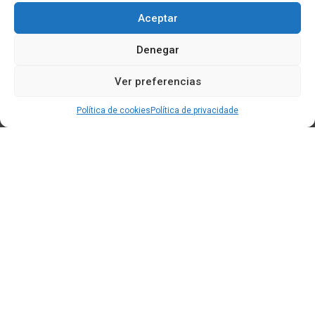
Aceptar
Denegar
Ver preferencias
Política de cookies
Política de privacidade
Edificio CEM (Centro de Emprendemento) - Cidade da
Cultura
15707 Gaias - Santiago de Compostela
Horario de oficina:
[L-X] 8:30h - 14:30h | 15:00h - 17:00h
[V] 8:00h - 15:00h