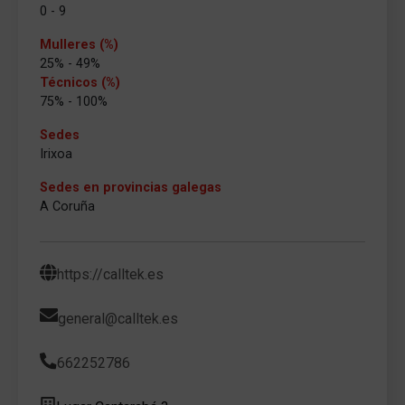
0 - 9
Mulleres (%)
25% - 49%
Técnicos (%)
75% - 100%
Sedes
Irixoa
Sedes en provincias galegas
A Coruña
https://calltek.es
general@calltek.es
662252786