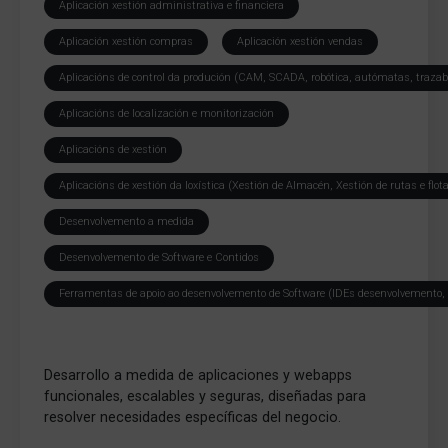
Aplicación xestión administrativa e financiera
Aplicación xestión compras
Aplicación xestión vendas
Aplicacións de control da produción (CAM, SCADA, robótica, autómatas, trazabi
Aplicacións de localización e monitorización
Aplicacións de xestión
Aplicacións de xestión da loxística (Xestión de Almacén, Xestión de rutas e flo
Desenvolvemento a medida
Desenvolvemento de Software e Contidos
Ferramentas de apoio ao desenvolvemento de Software (IDEs desenvolvemento, 
Desarrollo a medida de aplicaciones y webapps
funcionales, escalables y seguras, diseñadas para
resolver necesidades específicas del negocio.