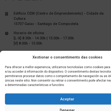
Edificio CEM (Centro de Emprendemento) - Cidade da
Cultura
15707 Gaias - Santiago de Compostela
Horario de oficina:
[L-X] 8:30h - 14:30h | 15:00h - 17:00h
[V] 8:00h - 15:00h
Xestionar o consentimento das cookies
+34 881 939 651
info@clusterticgalicia.com
Para ofrecer a mellor experiencia, utilizamos tecnoloxías como cookies par
e/ou acceder á información do dispositivo. O consentimento destas tecnolo
permitiranos procesar datos como o comportamento de navegación ou as ide
únicas neste sitio. Non consentir ou retirar o consentimento pode afectar n
a determinadas características e funcións.
Aceptar
Denegar