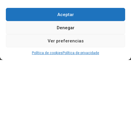
Aceptar
Denegar
Ver preferencias
Política de cookies
Política de privacidade
Edificio CEM (Centro de Emprendemento) - Cidade da
Cultura
15707 Gaias - Santiago de Compostela
Horario de oficina: