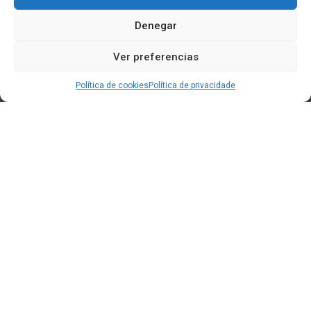
Denegar
Ver preferencias
Política de cookies
Política de privacidade
Edificio CEM (Centro de Emprendemento) - Cidade da
Cultura
15707 Gaias - Santiago de Compostela
Horario de oficina:
[L-X] 8:30h - 14:30h | 15:00h - 17:00h
[V] 8:00h - 15:00h