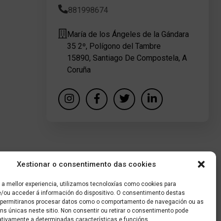
881998674
María de los Ángeles de la Gándara
35 2º, Polígono del Tambre
15890, Santiago De Compostela, A
Coruña
Xestionar o consentimento das cookies
 a mellor experiencia, utilizamos tecnoloxías como cookies para
/ou acceder á información do dispositivo. O consentimento destas
 permitiranos procesar datos como o comportamento de navegación ou as
óns únicas neste sitio. Non consentir ou retirar o consentimento pode
ativamente a determinadas características e funcións.