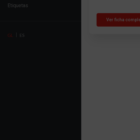
Etiquetas
Ver ficha compl
GL
ES