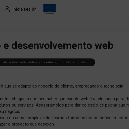
Inicia sesión
 e desenvolvemento web
 de Portais Web (Webs coorporativos, intranets, extranets, …)
b que se adapte ao negocio do cliente, empregando a tecnoloxía
entes chegan a nós sen saber que tipo de web é a adecuada para d
utos ou servizos. Asesorámolos para dar co estilo de páxina que m
eu negocio.
ásica ou unha complexa, dedicamos todos os nosos coñecementos
nzar o proxecto que desexan.