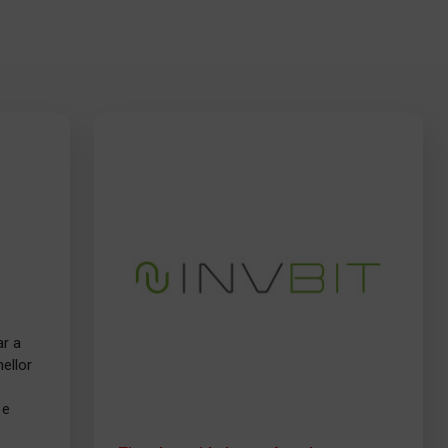
ar a
ellor
 e