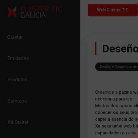
Skip to content
Web Clúster TIC
Clúster
Deseño
Entidades
Deseño e Desenvolvemento
Produtos
Creamos a páxina we
necesaria para iso.
Servizos
Moitos dos nosos cli
coñecer os seus prod
capte a esencia do s
Kit Dixital
Xa sexa unha web b
capacidades en alca