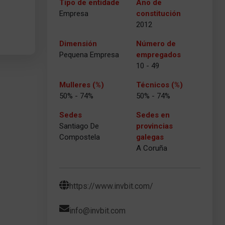
Tipo de entidade
Ano de
Empresa
constitución
2012
Dimensión
Número de
Pequena Empresa
empregados
10 - 49
Mulleres (%)
Técnicos (%)
50% - 74%
50% - 74%
Sedes
Sedes en
Santiago De
provincias
Compostela
galegas
A Coruña
https://www.invbit.com/
info@invbit.com