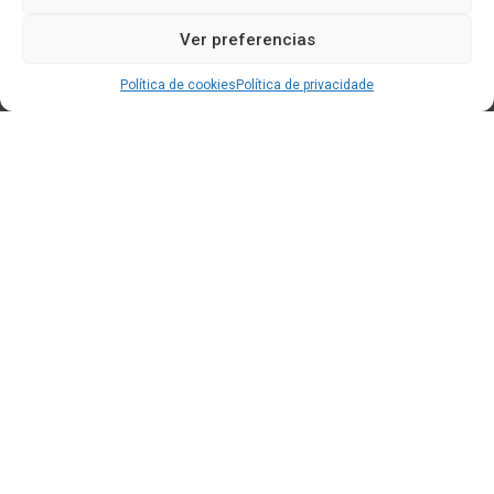
Ver preferencias
Política de cookies
Política de privacidade
Edificio CEM (Centro de Emprendemento) - Cidade da
Cultura
15707 Gaias - Santiago de Compostela
Horario de oficina:
[L-X] 8:30h - 14:30h | 15:00h - 17:00h
[V] 8:00h - 15:00h
+34 881 939 651