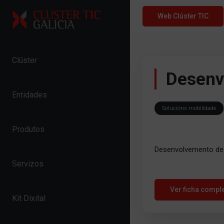
Skip to content
Web Clúster TIC
Clúster
Desenv
Entidades
Solucións mobilidade
Produtos
Desenvolvemento de 
Servizos
Ver ficha compl
Kit Dixital