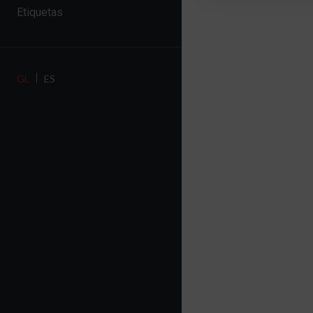
Etiquetas
GL
ES