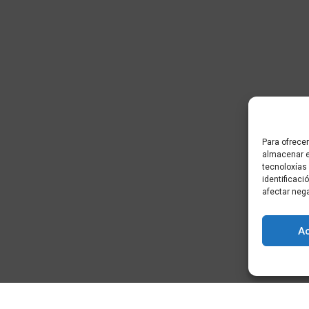
Para ofrecer
almacenar e
tecnoloxías
identificaci
afectar neg
A
) - Cidade da
+34 881 939 651