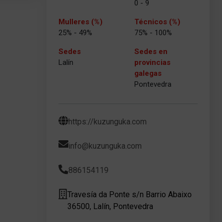
0 - 9
Mulleres (%)
Técnicos (%)
25% - 49%
75% - 100%
Sedes
Sedes en
Lalín
provincias
galegas
Pontevedra
https://kuzunguka.com
info@kuzunguka.com
886154119
Travesía da Ponte s/n Barrio Abaixo
36500, Lalín, Pontevedra