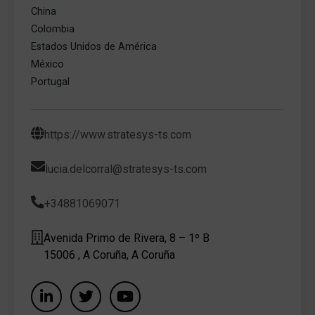
China
Colombia
Estados Unidos de América
México
Portugal
https://www.stratesys-ts.com
lucia.delcorral@stratesys-ts.com
+34881069071
Avenida Primo de Rivera, 8 – 1º B
15006 , A Coruña, A Coruña