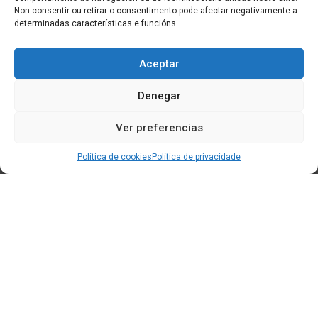
Non consentir ou retirar o consentimento pode afectar negativamente a
determinadas características e funcións.
Aceptar
Denegar
Ver preferencias
Política de cookies
Política de privacidade
Edificio CEM (Centro de Emprendemento) - Cidade da
Cultura
15707 Gaias - Santiago de Compostela