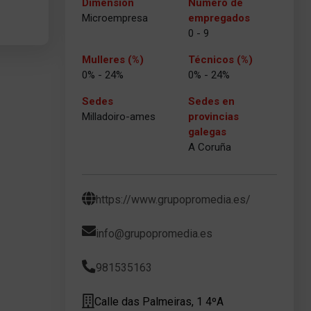
Dimensión
Número de
Microempresa
empregados
0 - 9
Mulleres (%)
Técnicos (%)
0% - 24%
0% - 24%
Sedes
Sedes en
Milladoiro-ames
provincias
galegas
A Coruña
https://www.grupopromedia.es/
info@grupopromedia.es
981535163
Calle das Palmeiras, 1 4ºA