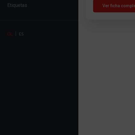
Etiquetas
Ver ficha compl
GL
ES