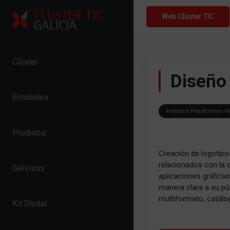
Skip to content
Web Clúster TIC
Clúster
Diseño 
Entidades
Portais e Plataformas W
Produtos
Creación de logotipo
relacionados con la 
Servizos
aplicaciones gráfica
manera clara a su púb
multiformato, catálo
Kit Dixital