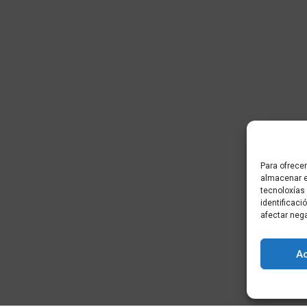
Para ofrecer
almacenar e
tecnoloxías
identificaci
afectar neg
A