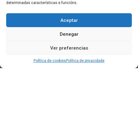
determinadas características e funcións.
Aceptar
Denegar
Ver preferencias
Política de cookies
Política de privacidade
Edificio CEM (Centro de Emprendemento) - Cidade da
Cultura
15707 Gaias - Santiago de Compostela
Horario de oficina: