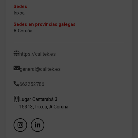
Sedes
Irixoa
Sedes en provincias galegas
A Coruña
https://calltek.es
general@calltek.es
662252786
Lugar Cantarabá 3
15313, Irixoa, A Coruña