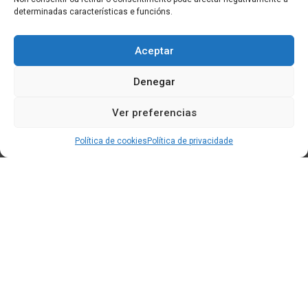
determinadas características e funcións.
Aceptar
Denegar
Ver preferencias
Política de cookies
Política de privacidade
Edificio CEM (Centro de Emprendemento) - Cidade da
Cultura
15707 Gaias - Santiago de Compostela