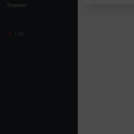
Etiquetas
GL
ES