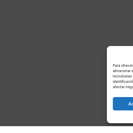
Para ofrecer
almacenar e
tecnoloxías
identificaci
afectar neg
A