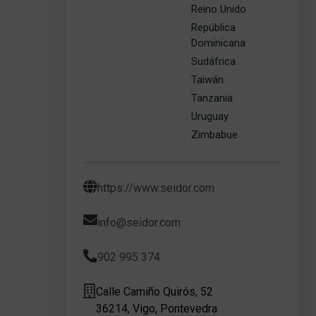
Reino Unido
República
Dominicana
Sudáfrica
Taiwán
Tanzania
Uruguay
Zimbabue
https://www.seidor.com
info@seidor.com
902 995 374
Calle Camiño Quirós, 52
36214, Vigo, Pontevedra