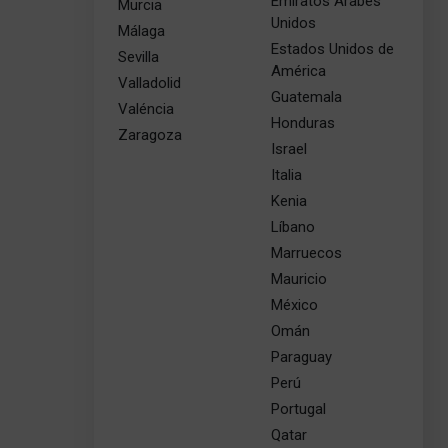
Emiratos Árabes
Murcia
Unidos
Málaga
Estados Unidos de
Sevilla
América
Valladolid
Guatemala
Valéncia
Honduras
Zaragoza
Israel
Italia
Kenia
Líbano
Marruecos
Mauricio
México
Omán
Paraguay
Perú
Portugal
Qatar