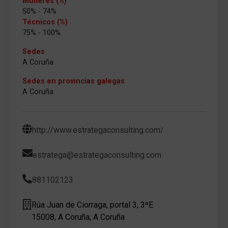
Mulleres (%)
50% - 74%
Técnicos (%)
75% - 100%
Sedes
A Coruña
Sedes en provincias galegas
A Coruña
http://www.estrategaconsulting.com/
estratega@estrategaconsulting.com
881102123
Rúa Juan de Ciorraga, portal 3, 3ºE
15008, A Coruña, A Coruña