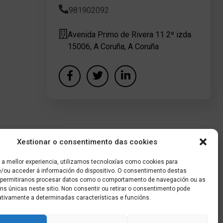
981902092
Avenida Primo de Rivera 11 2º izda.
15006, A Coruña, A Coruña
Xestionar o consentimento das cookies
 a mellor experiencia, utilizamos tecnoloxías como cookies para
/ou acceder á información do dispositivo. O consentimento destas
 permitiranos procesar datos como o comportamento de navegación ou as
óns únicas neste sitio. Non consentir ou retirar o consentimento pode
ativamente a determinadas características e funcións.