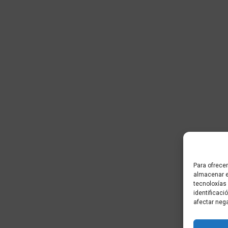
Para ofrecer
almacenar e
tecnoloxías
identificaci
afectar neg