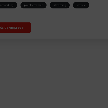
networking
plataforma-web
streaming
website
eta da empresa