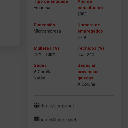
Tipo de entidade
Ano de
Empresa
constitución
2003
Dimensión
Número de
Microempresa
empregados
0 - 9
Mulleres (%)
Técnicos (%)
75% - 100%
0% - 24%
Sedes
Sedes en
A Coruña
provincias
Narón
galegas
A Coruña
https://serglo.net
serglo@serglo.net