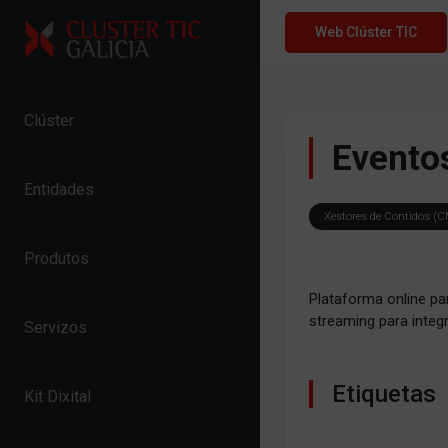
Skip to content
Web Clúster TIC
Clúster
Eventos
Entidades
Xestores de Contidos (CM
Produtos
Plataforma online par
streaming para integr
Servizos
Etiquetas
Kit Dixital