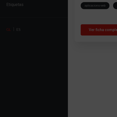
Etiquetas
aplicacions-web
GL
ES
Ver ficha compl