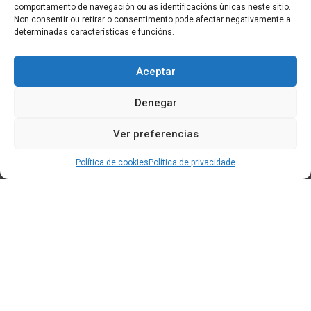
comportamento de navegación ou as identificacións únicas neste sitio.
Non consentir ou retirar o consentimento pode afectar negativamente a
determinadas características e funcións.
Aceptar
Denegar
Ver preferencias
Política de cookies
Política de privacidade
Edificio CEM (Centro de Emprendemento) - Cidade da
Cultura
15707 Gaias - Santiago de Compostela