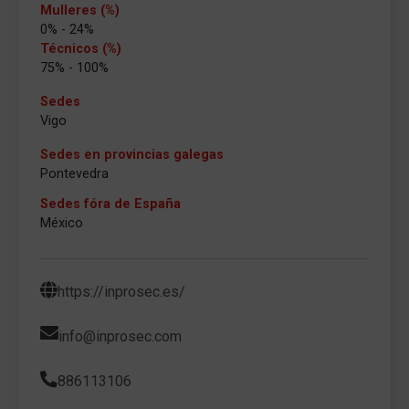
Mulleres (%)
0% - 24%
Técnicos (%)
75% - 100%
Sedes
Vigo
Sedes en provincias galegas
Pontevedra
Sedes fóra de España
México
https://inprosec.es/
info@inprosec.com
886113106