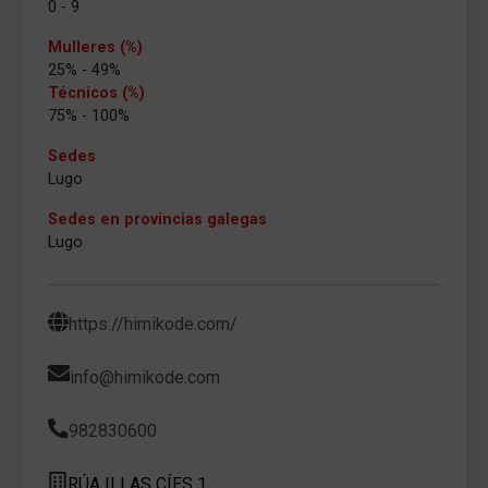
0 - 9
Mulleres (%)
25% - 49%
Técnicos (%)
75% - 100%
Sedes
Lugo
Sedes en provincias galegas
Lugo
https://himikode.com/
info@himikode.com
982830600
RÚA ILLAS CÍES 1