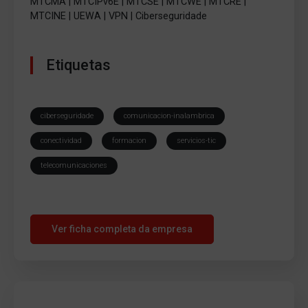
MTCMA | MTCIPv6E | MTCSE | MTCWE | MTCRE |
MTCINE | UEWA | VPN | Ciberseguridade
Etiquetas
ciberseguridade
comunicacion-inalambrica
conectividad
formacion
servicios-tic
telecomunicaciones
Ver ficha completa da empresa