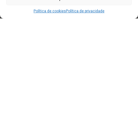
Política de cookies
Política de privacidade
Edificio CEM (Centro de Emprendemento) - Cidade da
Cultura
15707 Gaias - Santiago de Compostela
Horario de oficina:
[L-X] 8:30h - 14:30h | 15:00h - 17:00h
[V] 8:00h - 15:00h
+34 881 939 651
info@clusterticgalicia.com