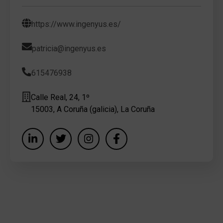
https://www.ingenyus.es/
patricia@ingenyus.es
615476938
Calle Real, 24, 1º
15003, A Coruña (galicia), La Coruña