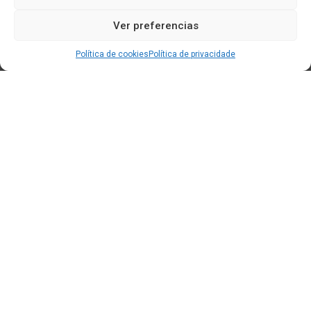
Ver preferencias
Política de cookies
Política de privacidade
Edificio CEM (Centro de Emprendemento) - Cidade da
Cultura
15707 Gaias - Santiago de Compostela
Horario de oficina:
[L-X] 8:30h - 14:30h | 15:00h - 17:00h
[V] 8:00h - 15:00h
+34 881 939 651