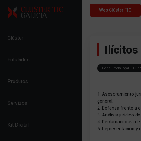
Skip to content
Web Clúster TIC
Clúster
Ilícito
Entidades
Consultoría legal TIC, pr
Produtos
1. Asesoramiento jurí
general.
Servizos
2. Defensa frente a 
3. Análisis jurídico 
4. Reclamaciones de 
Kit Dixital
5. Representación y de