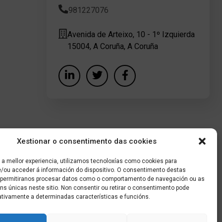
981227076
Avenida de Arteixo, 10 - 1º Izquierda
15004, A Coruña, A Coruña
Xestionar o consentimento das cookies
 a mellor experiencia, utilizamos tecnoloxías como cookies para
/ou acceder á información do dispositivo. O consentimento destas
 permitiranos procesar datos como o comportamento de navegación ou as
óns únicas neste sitio. Non consentir ou retirar o consentimento pode
ativamente a determinadas características e funcións.