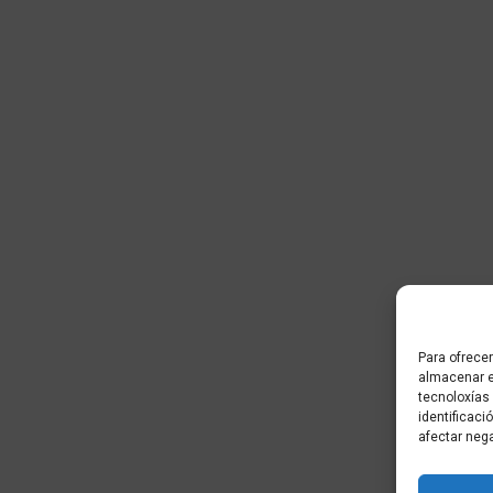
Para ofrecer
almacenar e
tecnoloxías
identificaci
afectar neg