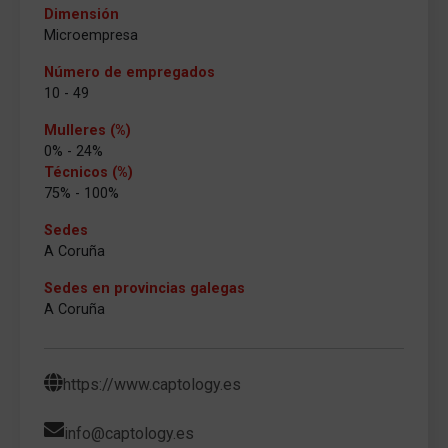
Dimensión
Microempresa
Número de empregados
10 - 49
Mulleres (%)
0% - 24%
Técnicos (%)
75% - 100%
Sedes
A Coruña
Sedes en provincias galegas
A Coruña
https://www.captology.es
info@captology.es