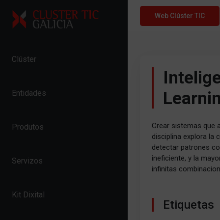
Skip to content
Web Clúster TIC
Clúster
Intelig
Learni
Entidades
Crear sistemas que ap
Produtos
disciplina explora la
detectar patrones co
ineficiente, y la may
Servizos
infinitas combinacio
Kit Dixital
Etiquetas