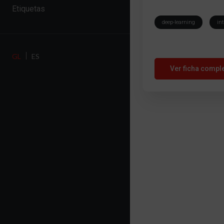
Etiquetas
deep-learning
int
GL
ES
Ver ficha compl