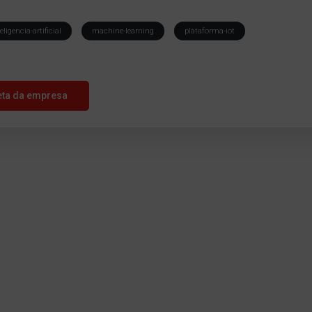
eligencia-artificial
machine-learning
plataforma-iot
eta da empresa