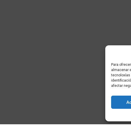
Para ofrecer
almacenar e
tecnoloxías
identificaci
afectar neg
A