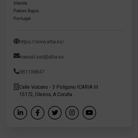
Irlanda
Países Bajos
Portugal
https://www.altia.es/
manuel.saz@altia.es
981138847
Calle Vulcano - 3 Polígono ICARIA III
15172, Oleiros, A Coruña