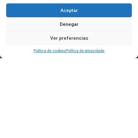
Aceptar
Denegar
Ver preferencias
Política de cookies
Política de privacidade
Edificio CEM (Centro de Emprendemento) - Cidade da
Cultura
15707 Gaias - Santiago de Compostela
Horario de oficina:
[L-X] 8:30h - 14:30h | 15:00h - 17:00h