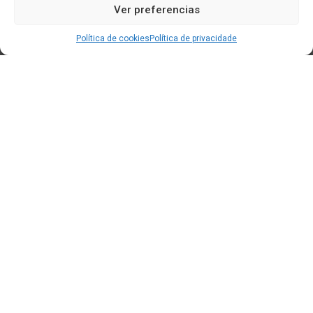
Ver preferencias
Política de cookies
Política de privacidade
Edificio CEM (Centro de Emprendemento) - Cidade da
Cultura
15707 Gaias - Santiago de Compostela
Horario de oficina:
[L-X] 8:30h - 14:30h | 15:00h - 17:00h
[V] 8:00h - 15:00h
+34 881 939 651
info@clusterticgalicia.com