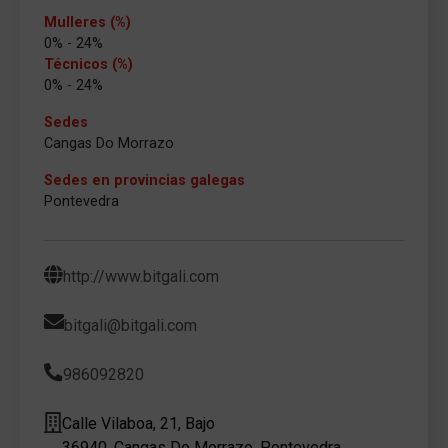
Mulleres (%)
0% - 24%
Técnicos (%)
0% - 24%
Sedes
Cangas Do Morrazo
Sedes en provincias galegas
Pontevedra
http://www.bitgali.com
bitgali@bitgali.com
986092820
Calle Vilaboa, 21, Bajo
36940, Cangas Do Morrazo, Pontevedra