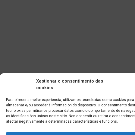
Xestionar o consentimento das
cookies
Para ofrecer a mellor experiencia, utilizamos tecnoloxías como cookies para
almacenar e/ou acceder á información do dispositivo. O consentimento des
tecnoloxías permitiranos procesar datos como o comportamento de navegac
as identificacións únicas neste sitio. Non consentir ou retirar o consentime
Edificio CEM (Centro de Emprendemento) - Cidade da
afectar negativamente a determinadas características e funcións.
Cultura
15707 Gaias - Santiago de Compostela