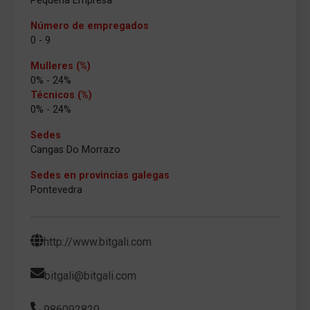
Pequena Empresa
Número de empregados
0 - 9
Mulleres (%)
0% - 24%
Técnicos (%)
0% - 24%
Sedes
Cangas Do Morrazo
Sedes en provincias galegas
Pontevedra
http://www.bitgali.com
bitgali@bitgali.com
986092820