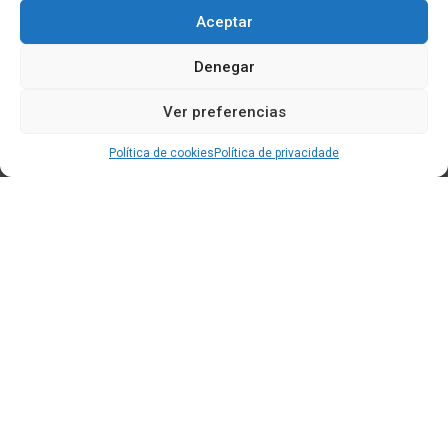
Aceptar
Denegar
Ver preferencias
Política de cookies
Política de privacidade
Edificio CEM (Centro de Emprendemento) - Cidade da
Cultura
15707 Gaias - Santiago de Compostela
Horario de oficina:
[L-X] 8:30h - 14:30h | 15:00h - 17:00h
[V] 8:00h - 15:00h