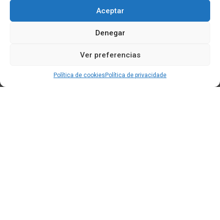
Aceptar
Denegar
Ver preferencias
Política de cookies
Política de privacidade
Edificio CEM (Centro de Emprendemento) - Cidade da
Cultura
15707 Gaias - Santiago de Compostela
Horario de oficina:
[L-X] 8:30h - 14:30h | 15:00h - 17:00h
[V] 8:00h - 15:00h