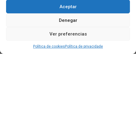
Aceptar
Denegar
Ver preferencias
Política de cookies
Política de privacidade
Edificio CEM (Centro de Emprendemento) - Cidade da
Cultura
15707 Gaias - Santiago de Compostela
Horario de oficina:
[L-X] 8:30h - 14:30h | 15:00h - 17:00h
[V] 8:00h - 15:00h