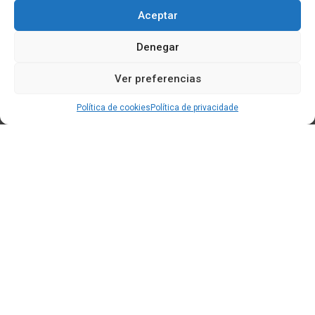
Aceptar
Denegar
Ver preferencias
Política de cookies
Política de privacidade
Edificio CEM (Centro de Emprendemento) - Cidade da
Cultura
15707 Gaias - Santiago de Compostela
Horario de oficina:
[L-X] 8:30h - 14:30h | 15:00h - 17:00h
[V] 8:00h - 15:00h