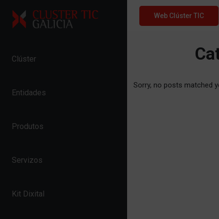
Skip to content
Web Clúster TIC
Ca
Clúster
Sorry, no posts matched yo
Entidades
Produtos
Servizos
Kit Dixital