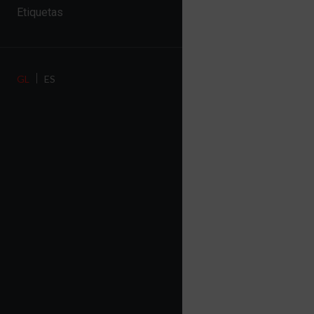
Etiquetas
GL
ES