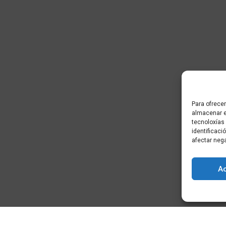
Para ofrecer
almacenar e
tecnoloxías
identificaci
afectar neg
A
) - Cidade da
+34 881 939 651